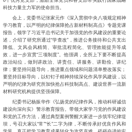
6个优秀党支部，激励全体党员和各支部带头践行国家战略
科技力量主力军的使命担当。
会上，党委书记张家元作《深入贯彻中央八项规定精神
学习教育，以严明的纪律保障抢占新材料制高点》专题党课
报告，领学了习近平
总书记
关于加强党的作风建设的重要论
述，介绍了研究所通过“学查改”，推进公务接待和公共支出
降低、文风会风精简、审批流程简化、管理效能提升等成
效，进一步宣贯“三项制度”。他强调，全所上下要不断提高
政治站位，做到
讲政治、讲责任、讲服务、讲勤俭、讲纪
律；要坚持问题导向，推进重点领域和问题清单整改落实；
要坚持目标导向，以钉钉子精神持续深化作风学风建设，以
严明的纪律为研究所加快抢占科技制高点、建设世界一流新
材料研究机构提供坚强保障。
纪委书记杨振华作《弘扬党的纪律作风，推动科研诚信
建设向深向实》警示教育报告。带领大家学习党的作风建设
和党的工作方法，通过典型案例警醒大家进一步筑牢纪律堤
坝，号召大家以“常”“长”二字为律，不断传承好优良作风和
学风，真正把学习教育成果转化为攻坚克难、砥砺奋进的实