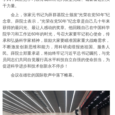
干力量。
会上，张家元书记为薛群基院士颁发“光荣在党50年”纪
念章。薛院士表示，“光荣在党50年”纪念章是自己几十年来
获得的最闪光、最让人感动的奖章。他回顾自己在中国科学
院学习和工作近60年的时光，号召大家要牢记初心使命，传
承和弘扬科学家精神，鼓励大家要瞄准国家重大战略需求，
不断激发创新思维和能力，用科研成绩报效祖国、服务人
民。薛院士郑重承诺，将始终牢记
习近平
总书记嘱托，与党
员同志们共同自觉履行高水平科技自立自强的使命担当，为
促进科学进步和技术创新永不停步！
会议在雄壮的国际歌声中落下帷幕。