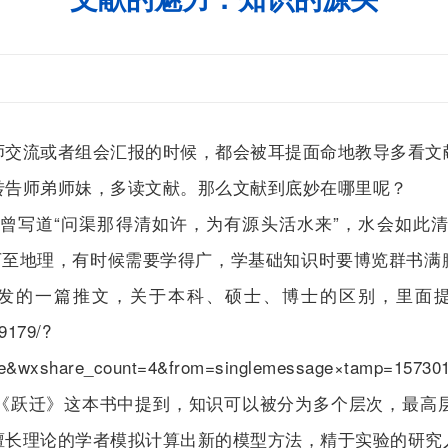
流或者组会汇报的时候，都会被耳提面命地教导多看文
转告师弟师妹，多读文献。那么文献到底妙在哪里呢？
写道“问渠那得清如许，为有源头活水来”，水会如此清
下至地理，有时候需要学得广，学基础知识时要博览群书
发的一篇推文，关于本科、硕士、博士的区别，里面
9179/?
are&wxshare_count=4&from=singlemessage×tamp=15730
跃迁》这本书中提到，知识可以被分为多个层次，最高层
擅长理论的学者模拟计算出新的模型方法，精于实验的研究