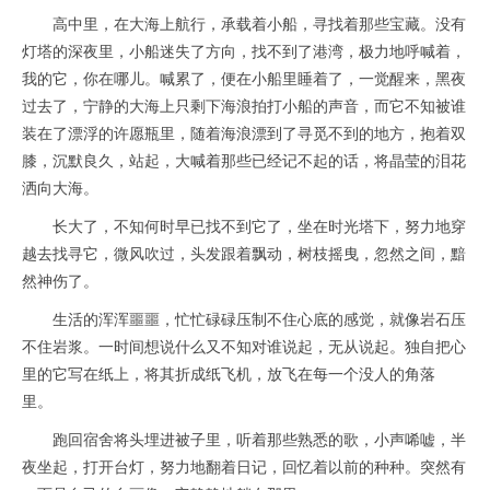
高中里，在大海上航行，承载着小船，寻找着那些宝藏。没有
灯塔的深夜里，小船迷失了方向，找不到了港湾，极力地呼喊着，
我的它，你在哪儿。喊累了，便在小船里睡着了，一觉醒来，黑夜
过去了，宁静的大海上只剩下海浪拍打小船的声音，而它不知被谁
装在了漂浮的许愿瓶里，随着海浪漂到了寻觅不到的地方，抱着双
膝，沉默良久，站起，大喊着那些已经记不起的话，将晶莹的泪花
洒向大海。
长大了，不知何时早已找不到它了，坐在时光塔下，努力地穿
越去找寻它，微风吹过，头发跟着飘动，树枝摇曳，忽然之间，黯
然神伤了。
生活的浑浑噩噩，忙忙碌碌压制不住心底的感觉，就像岩石压
不住岩浆。一时间想说什么又不知对谁说起，无从说起。独自把心
里的它写在纸上，将其折成纸飞机，放飞在每一个没人的角落
里。
跑回宿舍将头埋进被子里，听着那些熟悉的歌，小声唏嘘，半
夜坐起，打开台灯，努力地翻着日记，回忆着以前的种种。突然有