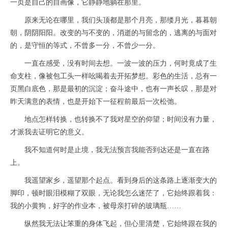
一页是自己的自画像，它静静地躺在那里。
原来无论在哪里，我们头顶都是那个月亮，那缕月光，暮暮朝
朝，阴阴阳阳。改变的与不变的，消逝的与留念的，逃离的与面对
的，是守恒的等式，不曾多一分，不曾少一分。
一直在感受，没有时间去想。一波一波的压力，何时竟成了生
命支柱，像被包工头一样吆喝着去开拓梦想。彩色的生活，总有一
页黑白底色，那是最初的沉淀；奋斗途中，也有一声长叹，那是对
昨天满意的表情，也是开始下一征程前最后一次松弛。
地点怎样转换，也转换不了我对星空的仰望；时间没有力量，
才派我去证明它的意义。
我不知道何时是止境，我无法预言我能否到达还是一直在路
上。
我遥望家乡，遥望那个起点。看到身后的这条路上逐渐变大的
脚印，顿时眼泪模糊了双眼，无论我怎么迷茫了，它始终跟着我：
我的小黄狗，好字的作业本，被母亲打碎的玻璃瓶
……
纵然我无法让笨重的身体飞起，但心里清楚，它始终跟在我的