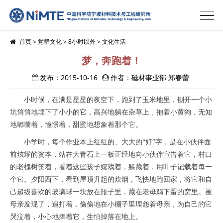
首页
>
党群文化
>
8小时以外
>
文化生活
梦，奔跑着！
发布：2015-10-16
作者：磁材事业部 郑春蕾
小时候，在满是星星的夜空下，跑到了玉米地里，刨开一个小
坑悄悄地埋下了小小的它，高兴地躺在杂草上，抱着小黄狗，无知
地嘟囔着，憧憬着，甜蜜地想象着那个它。
小学时，每个作业本上红红的、大大的“好”字，是在小伙伴面
前炫耀的资本，站在大青石上一板正经地向小伙伴宣告着它，村口
的老槐树笑着，看着这些孩子嬉戏着，躲藏着，用叶子记载着每一
个它。夕阳西下，看到屋顶升起的炊烟，飞快地跑回家，将它和自
己超级喜欢的玻璃球一块放在瓶子里，藏在老母鸡下蛋的窝里。被
母亲发现了，追打着，偷偷地在小棚子里埋怨着母亲，为自己的它
哭泣着，小心地捧着它，生怕掉落在地上。