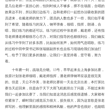
是几位老师一直担心的，怕到时候人不够多，撑不住场面，合唱的
效果达不到，所以我们边练习，边和老师们一起想办法吸收新的团
员进来，在戴老师的努力下，团员的人数也多了一些，我们似乎看
到了希望。随着练习的深入，钢琴弹奏，领唱，指挥，朗诵，合
唱，我们练习的都还可以。练习的过程中张老师，戴老师，还有指
导老师潘老师都很尽心尽力，对我们指导的也都很到位，我们确实
从练习中学到了好多东西，比如如何发声，如何用气息唱歌。练习
的过程中田申荣书记和张瑞丽副所长也去练习现场给我们加油打
气，给予了我们更多的激励，让我们一直坚持着，坚守着，努力
着。
十年磨一剑，战场见分晓。
13
号，早早起来去上海参加比赛，
按原计划张老师领唱，戴老师指挥，潘老师弹钢琴应该是很完美
的。但是，天公不作美，张老师比赛前一天去北京出差，本打算比
赛当天赶回来，但是由于天下大雨飞机航班出了问题，不能过来和
我们一起参加比赛了，当我们知道这消息后感觉很遗憾，大家都有
些紧张了。瞬时我们感觉压力很大，损失很大，因为这首歌是张老
师写的，他理解里面的感情和精神风貌，他的声音也很好，也能唱