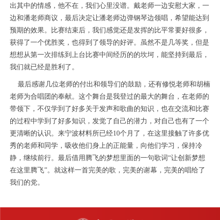
出其中的情感，他不在，我们心里没谱。戴老师一边安慰大家，一
边和潘老师商议，最后决定让潘老师边弹钢琴边领唱，希望能达到
预期的效果。比赛结束后，我们感觉还是发挥的比平常要好很多，
获得了一个优胜奖，也得到了领导的好评。虽然不是几等奖，但是
想想从第一次排练到上台比赛中间经历的的坎坷，能坚持到最后，
我们就已经是胜利了。
最后感谢几位老师的付出和领导们的鼓励，还有修悦老师和胡楠
老师为合唱团的奉献。这个舞台是我登过的最大的舞台，在老师的
带领下，不仅学到了好多关于发声和歌曲的知识，也在交流和比赛
的过程中学到了好多知识，发觉了自己的潜力，对自己也有了一个
更清晰的认识。来宁波材料所已经
10
个月了，在这里接触了许多优
秀的老师和同学，吸收他们身上的正能量，向他们学习，保持冷
静，继续前行。最后借用腾飞的梦想里面的一句歌词“让创新梦想
在这里腾飞”。就这样一首完美的歌，完美的谢幕，完美的唱给了
我们的党。