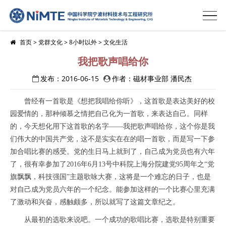
首页
>
党群文化
>
8小时以外
>
文化生活
我把歌声唱给你
发布：2016-06-15
作者：磁材事业部 潘民杰
曾经有一首歌是《想把我唱给你听》，这首歌是表达美好的校
园爱情的，那种倾慕之情把自己化为一首歌，来表达自己。同样
的，今天想化用下这首歌的名字
­——
我把歌声唱给你，这个你是我
们伟大的中国共产党，这不是实实在在的唱一首歌，而是写一下参
加合唱比赛的感受。党的生日马上就到了，自己成为党员也有六年
了，很有幸参加了
2016
年
6
月
13
号中科院上海分院建党
95
周年之“党
旗飘飘，科技强国”主题歌咏大赛，这将是一个难忘的日子，也是
对自己成为党员六年的一个纪念。能参加这样的一个比赛心里充满
了激动和兴奋，感触颇多，所以就写了这篇文章纪之。
从最初的选歌来说吧。一个成功的歌唱比赛，选歌是特别重要