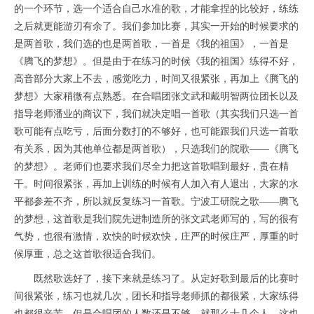
的一个环节，选一个适合自己水准的歌，才能拿捏的比较好，练练
之后就更能游刃有余了。我们参加比赛，其实一开始的时候要求的
是两首歌，我们选的也是两首歌，一首是《我的祖国》，一首是
《腾飞的梦想》。但是由于在练习的时候《我的祖国》练得不好，
高音部分大家上不去，感觉吃力，时间又很紧张，再加上《腾飞的
梦想》大家稍微有点熟悉。在合唱团张文武和戴明智两位团长以及
指导老师潘业的商议下，我们就决定唱一首歌（其实我们只选一首
歌可能有点吃亏，后面分数打的不够好，也可能跟我们只选一首歌
有关系，因为其他单位都是两首歌），只选我们的院歌——《腾飞
的梦想》。老师们也要求我们尽全力把这首歌唱到最好，贵在精
干。时间很紧张，再加上训练的时候有人加入有人退出，大家的水
平都参差不齐，所以就反复练习一首歌。宁波工研院之歌——腾飞
的梦想，这首歌是我们院先进制造所的张文武老师写的，写的很有
气势，也很有激情，欢快的时候欢快，庄严的时候庄严，厚重的时
候厚重，总之这首歌很适合我们。
既然歌选好了，接下来就是练习了。从定好歌到最后的比赛时
间很紧张，练习也就几次，团长和指导老师抓的都很紧，大家练得
也都很辛苦。但是合唱团的人数还是不够，就那么十几个人，这也