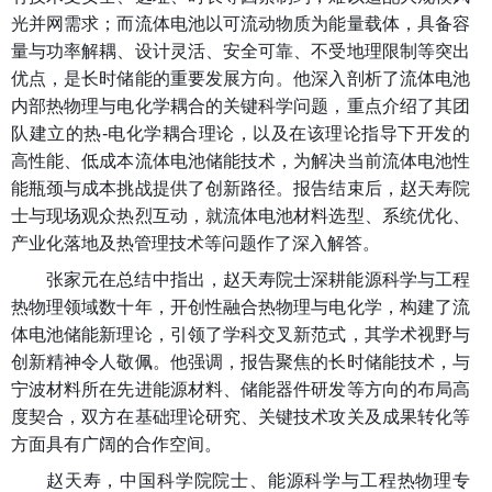
光并网需求；而流体电池以可流动物质为能量载体，具备容
量与功率解耦、设计灵活、安全可靠、不受地理限制等突出
优点，是长时储能的重要发展方向。他深入剖析了流体电池
内部热物理与电化学耦合的关键科学问题，重点介绍了其团
队建立的热-电化学耦合理论，以及在该理论指导下开发的
高性能、低成本流体电池储能技术，为解决当前流体电池性
能瓶颈与成本挑战提供了创新路径。报告结束后，赵天寿院
士与现场观众热烈互动，就流体电池材料选型、系统优化、
产业化落地及热管理技术等问题作了深入解答。
张家元在总结中指出，赵天寿院士深耕能源科学与工程
热物理领域数十年，开创性融合热物理与电化学，构建了流
体电池储能新理论，引领了学科交叉新范式，其学术视野与
创新精神令人敬佩。他强调，报告聚焦的长时储能技术，与
宁波材料所在先进能源材料、储能器件研发等方向的布局高
度契合，双方在基础理论研究、关键技术攻关及成果转化等
方面具有广阔的合作空间。
赵天寿，中国科学院院士、能源科学与工程热物理专