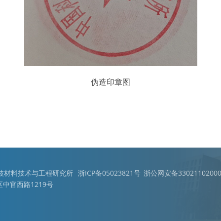
伪造印章图
宁波材料技术与工程研究所
浙ICP备05023821号
浙公网安备33021102000
中官西路1219号