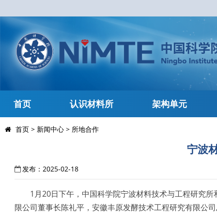
首页
认识材料所
架构单元
首页
>
新闻中心
>
所地合作
宁波
发布：2025-02-18
1月20日下午，中国科学院宁波材料技术与工程研究
限公司董事长陈礼平，安徽丰原发酵技术工程研究有限公司