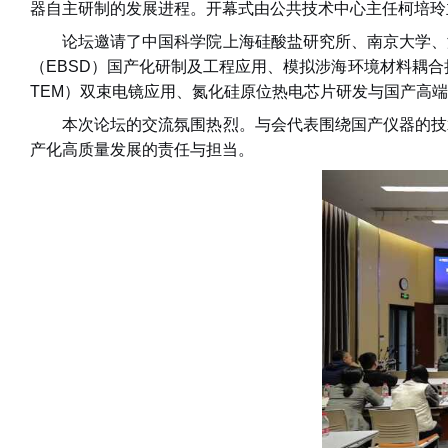
器自主研制
的发展进程。
开幕式由公共技术中心主任柯培玲
论坛邀请
了
中国科学院上海硅酸盐研究所
、南京大学、
（
EBSD
）
国产化研制及工程应用、
模拟
涉海环境材料耦合
TEM
）
双束电镜应用、氮化硅原位热电芯片研发与国产高端
本次论坛的交流氛围
热烈。与会代表围绕国产仪器的技
产化高质量发展的责任与担当。