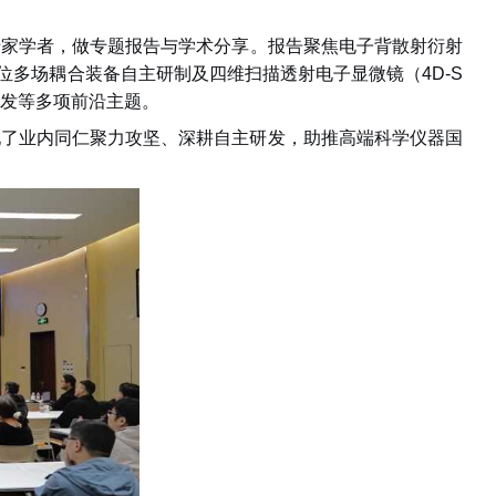
专家学者，
做
专题报告与学术分享
。
报告聚焦
电子背散射衍射
位多场耦合装备自主研制及
四维扫描透射电子显微镜
（
4D-S
发
等多项前沿主题。
现了业内同仁聚力攻坚、深耕自主研发，助推高端科学仪器国