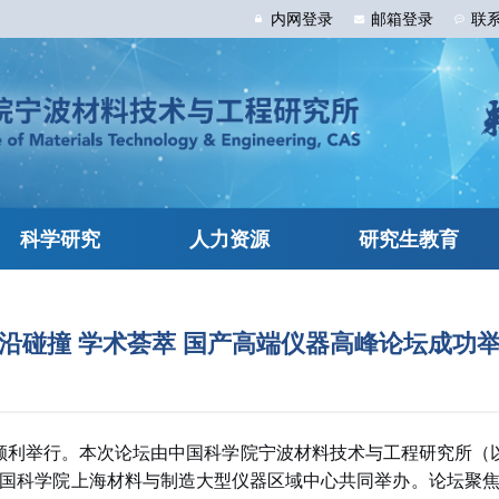
内网
登录
邮箱
登录
联
科学研究
人力资源
研究生教育
沿碰撞 学术荟萃 国产高端仪器高峰论坛成功
顺利
举行
。本次论坛由中国科学院宁波材料技术与工程研究所
（
国科学院上海材料与制造大型仪器区域中心共同
举
办。论坛聚