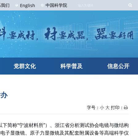
系
我们
中国科学院
English
党群文化
科学普及
信息公开
举办
字号：
小
大
打印：
以下
简称
“
宁波
材料
所
”
）
、浙江省分析测试协会电镜与微结构
焦电子显微镜、原子力显微镜及其配套附属设备等高端科学仪