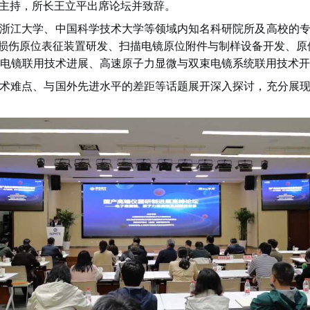
主持，所长王立平出席论坛并致辞。
浙江大学、中国科学技术大学
等
领域内
知名科研院所及高校的
损伤原位表征装置研发、扫描电镜原位附件与制样设备开发、原
电镜联用技术进展、高速原子力显微与双束电镜系统联用技术
开
术难点
、
与国外先进水平的差距等话题展开深入探讨
，
充分展