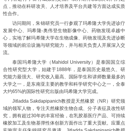
点，推动在科研攻关、人才培养及平台共建等方面达成实质
性合作。
访问期间，朱锦研究员一行参观了玛希隆大学先进诊疗
发展中心、玛希隆-奥伟登生物影像中心、药物发现卓越中
心，实地了解玛希隆大学在生物成像、药物发现及先进诊断
等领域的前沿设施与研究能力，并与相关负责人开展深入交
流。
泰国玛希隆大学（Mahidol University）是泰国国立综
合性研究型大学，始建于1888年，是泰国历史最悠久、研
究能力最强大、研究收入最高、国际学生和讲师数量最多的
大学之一，是东南亚主要的教学和科学研究中心之一，全泰
大约65%的国际性研究出版由玛希隆大学完成。
Jitladda Sakdapipanich教授是天然橡胶（NR）研究领
域的领军人物，专注天然橡胶生物合成、分子表征及改性研
究，拥有超过30年的丰富经验，在乳胶基医疗产品、可持续
橡胶加工及生物基弹性体创新方面作出了重大贡献。应重点
实验室主任朱锦研究员邀请，Jitladda Sakdapipanich教授