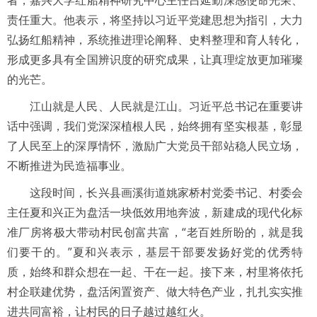
者，嘉兴大学红船精神研究中心主任吕延勤深感使命光荣、
责任重大。他表示，将坚持以习近平党建思想为指引，大力
弘扬红船精神，系统推进理论阐释、史料整理和育人转化，
形成更多具有全国辨识度的研究成果，让真理绽放更加璀璨
的光芒。
江山就是人民、人民就是江山。习近平总书记在重要讲
话中强调，我们党深深植根人民，始终拥有坚实根基，彰显
了人民至上的深厚情怀，激励广大党员干部站稳人民立场，
不断推进为民造福事业。
这段时间，长兴县画溪街道姚家桥村党委书记、村委会
主任夏和兴正为盘活一块低效用地奔波，新建成的现代化标
准厂房将极大带动村民创富共富，“老百姓所盼的，就是我
们要干的。”夏和兴表示，基层干部要发扬好党的优秀特
质，始终和群众想在一起、干在一起。接下来，村里将依托
村企联建优势，盘活闲置资产、做大特色产业，扎扎实实推
进共同富裕，让村民的日子越过越红火。