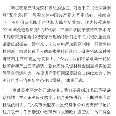
新征程是充满光荣和梦想的远征。习近平总书记深刻阐
释“五个必须”，号召全体中国共产党人坚定信心、接续奋
斗，不断创造无愧于时代和人民的新业绩。作为接受表彰
的“全国先进基层党组织”代表，中国科学院宁波材料技术与
工程研究所党委书记张家元现场聆听习近平总书记的重要讲
话后倍感振奋。近年来，宁波材料所加强原创性、颠覆性科
技创新，组建起近千人的高水平科研队伍，研发的60余种关
键材料用在重要型号装备上。“今后，我们将紧跟新一轮科
技革命和产业变革趋势，强化海洋关键材料全国重点实验室
等平台策源能力，在促进产学研用深度融合上继续发力，为
浙江打造一流创新生态作出贡献。”张家元说。
“身处高水平对外开放前沿，我们要遵循总书记重要讲
话精神，主动识变应变求变，锐意开拓进取，不断提高应对
挑战的能力。”义乌市天盟实业投资有限公司党支部书记吕
红丹表示，作为浙江中欧班列（义新欧）运营方，他们将全