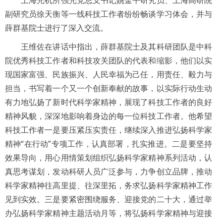
上海光机所强光党总支书记姚金平研究员、上海高研院
副研究员徐天衡等一线科技工作者纷纷畅谈学习体会，并与
薛群基院士进行了深入交流。
王维佐在讲话中指出，薛群基院士及其科研团队是中科
院优秀科技工作者和科技攻关团队的代表和缩影，他们以实
现国家富强、民族振兴、人民幸福为己任，用责任、毅力与
担当，书写着一个又一个创新奉献的故事，以实际行动生动
有力地弘扬了新时代科学家精神，展现了科技工作者的良好
精神风貌，深深地影响着身边的每一位科技工作者。他
希望
科技工作者一是要压紧压实责任，继续深入推进弘扬科学家
精神“在行动”专项工作，认真部署，扎实推进。二是要坚持
效果导向，用心用情策划组织弘扬科学家精神系列活动，认
真思考谋划，发动科研人员广泛参与，力争创立品牌，推动
科学家精神往高里提、往深里拓，务求弘扬科学家精神工作
见到实效。三是要紧密围绕服务、迎接党的二十大，通过举
办弘扬科学家精神主题活动月等，将弘扬科学家精神与迎接