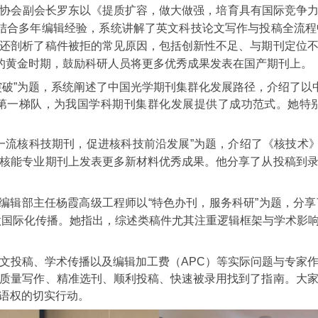
协会副会长罗东以《提质扩容，做大做强，培育具有国际竞争
他结合多年编辑经验，系统讲解了英文科技论文写作与投稿全流
还剖析了稿件被拒的常见原因，包括创新性不足、与期刊定位
展的黄金时期，鼓励科研人员将更多优秀成果发表在国产期刊上。
突破”为题，系统阐述了中国光学期刊集群化发展路径，介绍了以
第一梯队，为我国学科期刊集群化发展提供了成功范式。她特
一流核科技期刊，促进核科技前沿发展”为题，介绍了《核技术
核能专业期刊上发表更多新材料优秀成果。他分享了从投稿到
R）编辑部主任杨霞高级工程师以“特色办刊，服务科研”为题，
做国际化传播。她指出，综述类稿件尤其注重逻辑框架与学术影
文投稿、学术传播以及编辑加工费（APC）等实际问题与专家
质量写作、精准选刊、顺利投稿、快速被录用找到了指南。大
话语权的切实行动。