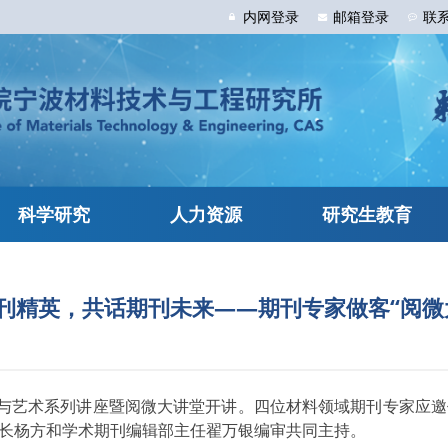
内网
登录
邮箱
登录
联
科学研究
人力资源
研究生教育
刊精英，共话期刊未来——期刊专家做客“阅微
科与艺术系列讲座暨阅微大讲堂开讲。四位材料领域期刊专家应
长杨方和学术期刊编辑部主任翟万银编审共同主持。