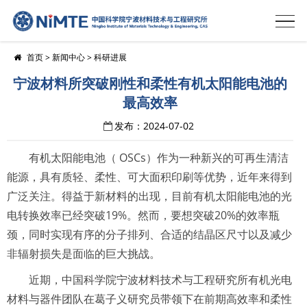
首页
>
新闻中心
>
科研进展
宁波材料所突破刚性和柔性有机太阳能电池的
最高效率
发布：2024-07-02
有机太阳能电池（ OSCs）作为一种新兴的可再生清洁
能源，具有质轻、柔性、可大面积印刷等优势，近年来得到
广泛关注。得益于新材料的出现，目前有机太阳能电池的光
电转换效率已经突破19%。然而，要想突破20%的效率瓶
颈，同时实现有序的分子排列、合适的结晶区尺寸以及减少
非辐射损失是面临的巨大挑战。
近期，中国科学院宁波材料技术与工程研究所有机光电
材料与器件团队在葛子义研究员带领下在前期高效率和柔性