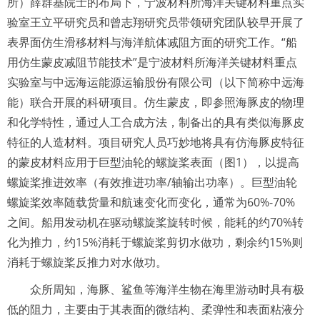
所）薛群基院士的布局下，宁波材料所海洋关键材料重点实
验室王立平研究员和曾志翔研究员带领研究团队较早开展了
表界面仿生滑移材料与海洋航体减阻方面的研究工作。“船
用仿生蒙皮减阻节能技术”是宁波材料所海洋关键材料重点
实验室与中远海运能源运输股份有限公司（以下简称中远海
能）联合开展的科研项目。仿生蒙皮，即参照海豚皮的物理
和化学特性，通过人工合成方法，制备出的具有类似海豚皮
特征的人造材料。项目研究人员巧妙地将具有仿海豚皮特征
的蒙皮材料应用于巨型油轮的螺旋桨表面（图1），以提高
螺旋桨推进效率（有效推进功率/轴输出功率）。巨型油轮
螺旋桨效率随载货量和航速变化而变化，通常为60%-70%
之间。船用发动机在驱动螺旋桨旋转时候，能耗的约70%转
化为推力，约15%消耗于螺旋桨剪切水做功，剩余约15%则
消耗于螺旋桨反推力对水做功。
众所周知，海豚、鲨鱼等海洋生物在海里游动时具有极
低的阻力，主要由于其表面的微结构、柔弹性和表面粘液分