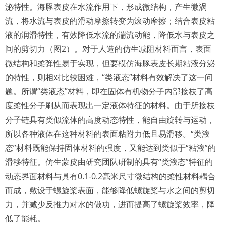
泌特性。海豚表皮在水流作用下，形成微结构，产生微涡
流，将水流与表皮的滑动摩擦转变为滚动摩擦；结合表皮粘
液的润滑特性，有效降低水流的湍流动能，降低水与表皮之
间的剪切力（图2）。对于人造的仿生减阻材料而言，表面
微结构和柔弹性易于实现，但要模仿海豚表皮长期粘液分泌
的特性，则相对比较困难，“类液态”材料有效解决了这一问
题。所谓“类液态”材料，即在固体有机物分子内部接枝了高
度柔性分子刷从而表现出一定液体特征的材料。由于所接枝
分子链具有类似流体的高度动态特性，能自由旋转与运动，
所以各种液体在这种材料的表面粘附力低且易滑移。“类液
态”材料既能保持固体材料的强度，又能达到类似于“粘液”的
滑移特征。仿生蒙皮由研究团队研制的具有“类液态”特征的
动态界面材料与具有0.1-0.2毫米尺寸微结构的柔性材料耦合
而成，敷设于螺旋桨表面，能够降低螺旋桨与水之间的剪切
力，并减少反推力对水的做功，进而提高了螺旋桨效率，降
低了能耗。