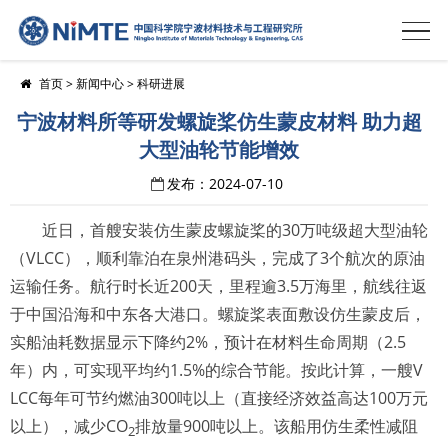
首页
>
新闻中心
>
科研进展
宁波材料所等研发螺旋桨仿生蒙皮材料 助力超
大型油轮节能增效
发布：2024-07-10
近日，首艘安装仿生蒙皮螺旋桨的30万吨级超大型油轮
（VLCC），顺利靠泊在泉州港码头，完成了3个航次的原油
运输任务。航行时长近200天，里程逾3.5万海里，航线往返
于中国沿海和中东各大港口。螺旋桨表面敷设仿生蒙皮后，
实船油耗数据显示下降约2%，预计在材料生命周期（2.5
年）内，可实现平均约1.5%的综合节能。按此计算，一艘V
LCC每年可节约燃油300吨以上（直接经济效益高达100万元
以上），减少CO
排放量900吨以上。该船用仿生柔性减阻
2